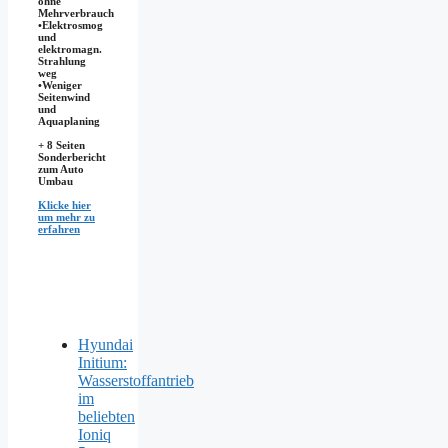
ohne
Mehrverbrauch
•Elektrosmog
und
elektromagn.
Strahlung
weg
•​Weniger
Seitenwind
und
Aquaplaning
+ 8 Seiten
Sonderbericht
zum Auto
Umbau
Klicke hier
um mehr zu
erfahren
Hyundai
Initium:
Wasserstoffantrieb
im
beliebten
Ioniq