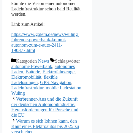
könnte die Vision einer autonomen
Ladeinfrastruktur schon bald Realität
werden.
Link zum Artikel:
https://www.golem.de/news/wuling-
fahrende-powerbank-kommt-
autonom-zum-e-auto-2411-
190377.html
Kategorien
News
Schlagwörter
autonome Powerbank
,
autonomes
Laden
,
Batterie
,
Elektrofahrzeuge
,
Elektromobilität
,
flexible
Ladelösungen
,
GPS-Navigation
,
Ladeinfrastruktur
,
mobile Ladestation
,
Wuling
Verbrenner-Aus und die Zukunft
der deutschen Automobilindustrie:
Herausforderungen für Porsche und
die EU
Warum es sich lohnen kann, den
Kauf eines Elektroautos bis 2025 zu
verschieben