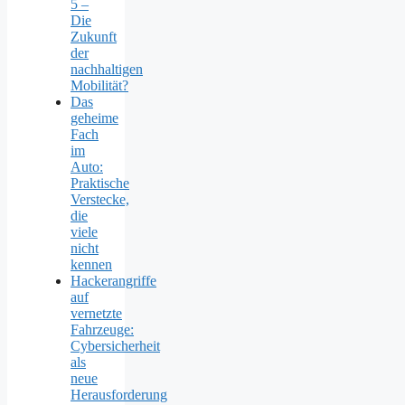
5 –
Die
Zukunft
der
nachhaltigen
Mobilität?
Das
geheime
Fach
im
Auto:
Praktische
Verstecke,
die
viele
nicht
kennen
Hackerangriffe
auf
vernetzte
Fahrzeuge:
Cybersicherheit
als
neue
Herausforderung