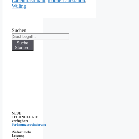
Ladeinfrastruktur
,
mobile Ladestation
,
Wuling
Suchen
Suche
Starten..
NEUE
TECHNOLOGIE
verfügbar:
Strömungsoptimierung
•Sofort mehr
Leistung