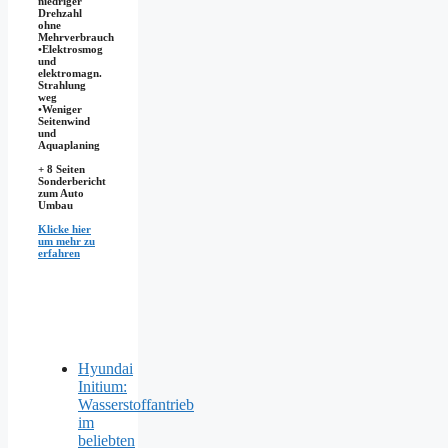
niedriger
Drehzahl
ohne
Mehrverbrauch
•Elektrosmog
und
elektromagn.
Strahlung
weg
•​Weniger
Seitenwind
und
Aquaplaning
+ 8 Seiten
Sonderbericht
zum Auto
Umbau
Klicke hier
um mehr zu
erfahren
Hyundai
Initium:
Wasserstoffantrieb
im
beliebten