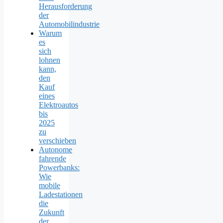
Herausforderung
der
Automobilindustrie
Warum
es
sich
lohnen
kann,
den
Kauf
eines
Elektroautos
bis
2025
zu
verschieben
Autonome
fahrende
Powerbanks:
Wie
mobile
Ladestationen
die
Zukunft
der