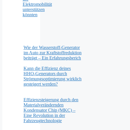
Elektromobilität
unterstützen
könnten
Wie der Wasserstoff-Generator
im Auto zur Kraftstoffreduktion
beiträgt – Ein Erfahrungsberich
Kann die Effizienz deines
HHO-Generators durch
Strömungsoptimierung wirklich
gesteigert werden?
Effizienzsteigerung durch den
Materialverändernden
Kondensator Chip (MKC) –
Eine Revolution in der
Fahrzeugtechnologie