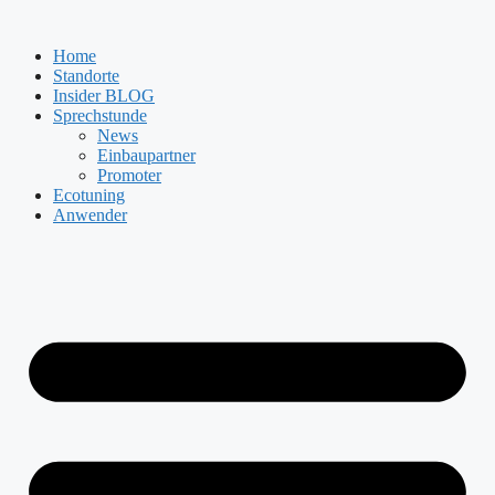
Zum
Inhalt
Home
springen
Standorte
Insider BLOG
Sprechstunde
News
Einbaupartner
Promoter
Ecotuning
Anwender