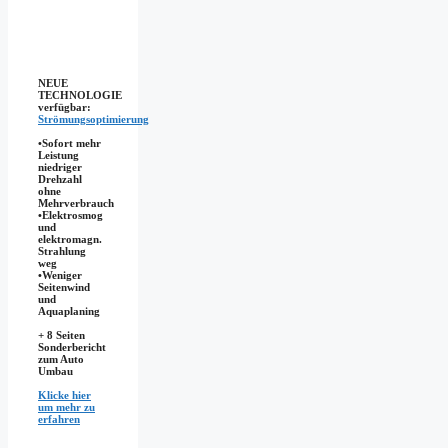
NEUE
TECHNOLOGIE
verfügbar:
Strömungsoptimierung
•Sofort mehr
Leistung
niedriger
Drehzahl
ohne
Mehrverbrauch
•Elektrosmog
und
elektromagn.
Strahlung
weg
•​Weniger
Seitenwind
und
Aquaplaning
+ 8 Seiten
Sonderbericht
zum Auto
Umbau
Klicke hier
um mehr zu
erfahren