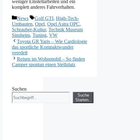
weniger Einstellarbeiten und ein
komplett anderes Fahrverhalten.
Kategorien
Schlagwörter
News
Golf GTI
,
High-Tech-
Umbauten
,
Opel
,
Opel Astra OPC
,
Schrauber-Kultur
,
Technik Museum
Sinsheim
,
Tuning
,
VW
Toyota GR Yaris – Wie Cardiologie
das sportliche Kompaktwunder
veredelt
Reisen im Wohnmobil – So finden
Camper spontan einen Stellplatz
Suchen
Suche
Starten..