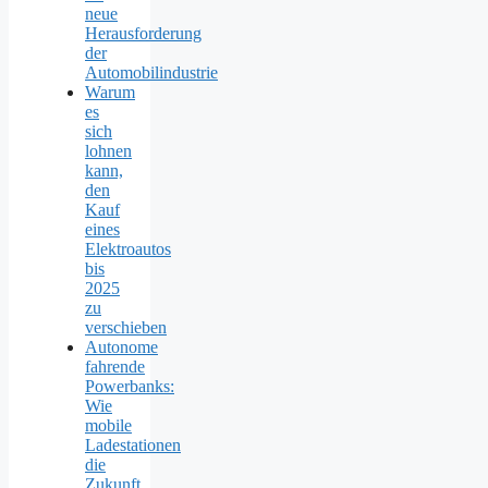
neue
Herausforderung
der
Automobilindustrie
Warum
es
sich
lohnen
kann,
den
Kauf
eines
Elektroautos
bis
2025
zu
verschieben
Autonome
fahrende
Powerbanks:
Wie
mobile
Ladestationen
die
Zukunft