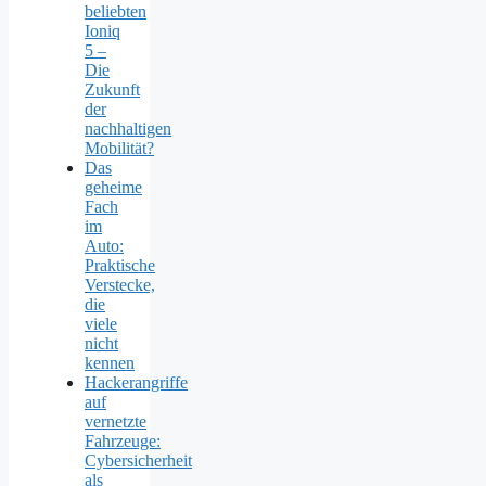
beliebten
Ioniq
5 –
Die
Zukunft
der
nachhaltigen
Mobilität?
Das
geheime
Fach
im
Auto:
Praktische
Verstecke,
die
viele
nicht
kennen
Hackerangriffe
auf
vernetzte
Fahrzeuge:
Cybersicherheit
als