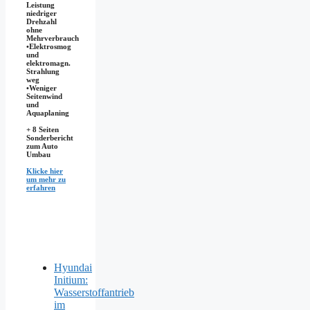
Leistung
niedriger
Drehzahl
ohne
Mehrverbrauch
•Elektrosmog
und
elektromagn.
Strahlung
weg
•​Weniger
Seitenwind
und
Aquaplaning
+ 8 Seiten
Sonderbericht
zum Auto
Umbau
Klicke hier
um mehr zu
erfahren
Hyundai
Initium:
Wasserstoffantrieb
im