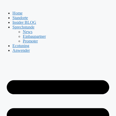
Zum
Inhalt
Home
springen
Standorte
Insider BLOG
Sprechstunde
News
Einbaupartner
Promoter
Ecotuning
Anwender