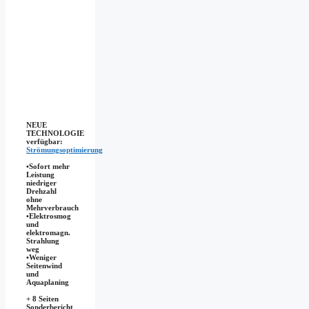
NEUE
TECHNOLOGIE
verfügbar:
Strömungsoptimierung
•Sofort mehr
Leistung
niedriger
Drehzahl
ohne
Mehrverbrauch
•Elektrosmog
und
elektromagn.
Strahlung
weg
•​Weniger
Seitenwind
und
Aquaplaning
+ 8 Seiten
Sonderbericht