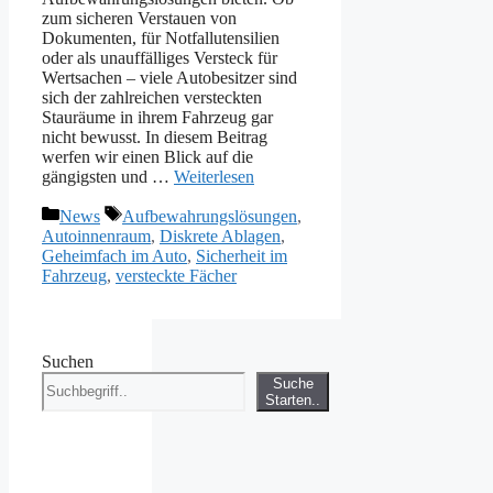
zum sicheren Verstauen von
Dokumenten, für Notfallutensilien
oder als unauffälliges Versteck für
Wertsachen – viele Autobesitzer sind
sich der zahlreichen versteckten
Stauräume in ihrem Fahrzeug gar
nicht bewusst. In diesem Beitrag
werfen wir einen Blick auf die
gängigsten und …
Weiterlesen
Kategorien
Schlagwörter
News
Aufbewahrungslösungen
,
Autoinnenraum
,
Diskrete Ablagen
,
Geheimfach im Auto
,
Sicherheit im
Fahrzeug
,
versteckte Fächer
Suchen
Suche
Starten..