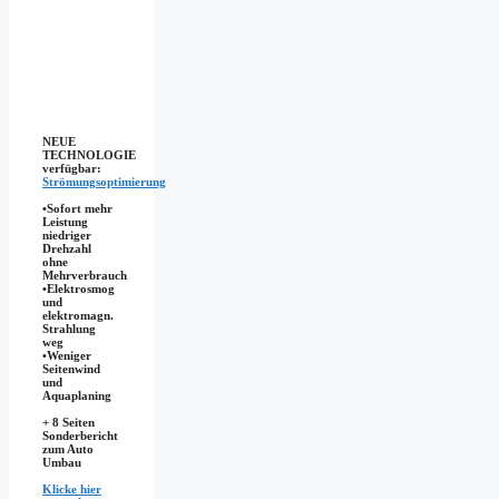
NEUE
TECHNOLOGIE
verfügbar:
Strömungsoptimierung
•Sofort mehr
Leistung
niedriger
Drehzahl
ohne
Mehrverbrauch
•Elektrosmog
und
elektromagn.
Strahlung
weg
•​Weniger
Seitenwind
und
Aquaplaning
+ 8 Seiten
Sonderbericht
zum Auto
Umbau
Klicke hier