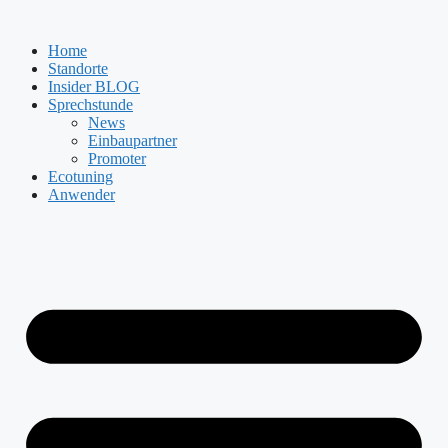
Zum
Inhalt
Home
springen
Standorte
Insider BLOG
Sprechstunde
News
Einbaupartner
Promoter
Ecotuning
Anwender