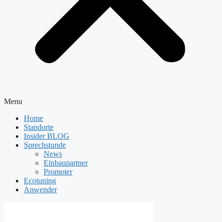
Menu
Home
Standorte
Insider BLOG
Sprechstunde
News
Einbaupartner
Promoter
Ecotuning
Anwender