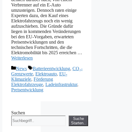
Verbrenner auf ein E-Auto
umzusteigen. Dennoch raten einige
Experten dazu, den Kauf eines
Elektrofahrzeugs noch ein wenig
aufzuschieben. Die Gründe dafür
liegen in kommenden Veränderungen
bei den EU-Vorgaben, erwarteten
Preisentwicklungen und den
technischen Fortschritten, die die
Elektromobilität bis 2025 erreichen …
Weiterlesen
Kategorien
Schlagwörter
News
Batterieentwicklung
,
CO₂-
Grenzwerte
,
Elektroauto
,
EU-
Klimaziele
,
Förderung
Elektrofahrzeuge
,
Ladeinfrastruktur
,
Preisentwicklung
Suchen
Suche
Starten..