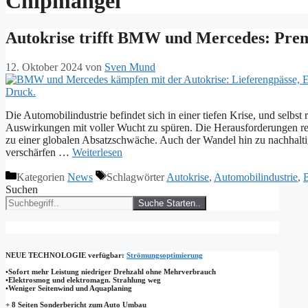
Chipmangel
Autokrise trifft BMW und Mercedes: Prem
12. Oktober 2024
von
Sven Mund
Die Automobilindustrie befindet sich in einer tiefen Krise, und se
Auswirkungen mit voller Wucht zu spüren. Die Herausforderungen rei
zu einer globalen Absatzschwäche. Auch der Wandel hin zu nachhaltig
verschärfen …
Weiterlesen
Kategorien
News
Schlagwörter
Autokrise
,
Automobilindustrie
,
Suchen
Suche Starten..
NEUE TECHNOLOGIE
verfügbar:
Strömungsoptimierung
•Sofort mehr Leistung niedriger Drehzahl ohne Mehrverbrauch
•Elektrosmog und elektromagn. Strahlung weg
•​Weniger Seitenwind und Aquaplaning
+ 8 Seiten Sonderbericht zum Auto Umbau