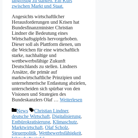
Angesichts wirtschaftlicher
Herausforderungen und Krisen hat
Bundesfinanzminister Christian
Lindner die Bedeutung eines
Wirtschaftsgipfels hervorgehoben.
Dieser soll als Plattform dienen, um
die Weichen für eine wirtschaftlich
starke, nachhaltige und
wettbewerbsfähige Zukunft
Deutschlands zu stellen. Lindners
Ansätze, die primär auf
marktwirtschaftliche Prinzipien und
unternehmerische Entlastung abzielen,
unterscheiden sich spürbar von den
Visionen und Strategien des
Bundeskanzlers Olaf …
Weiterlesen
Kategorien
Schlagwörter
News
Christian Lindner
,
deutsche Wirtschaft
,
Digitalisierung
,
Entbürokratisierung
,
Klimaschutz
,
Marktwirtschaft
,
Olaf Scholz
,
Steuerpolitik
,
Wettbewerbsfähigkeit
,