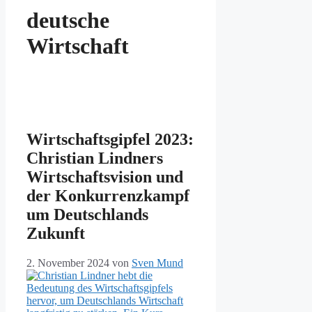
deutsche
Wirtschaft
Wirtschaftsgipfel 2023:
Christian Lindners
Wirtschaftsvision und
der Konkurrenzkampf
um Deutschlands
Zukunft
2. November 2024
von
Sven Mund