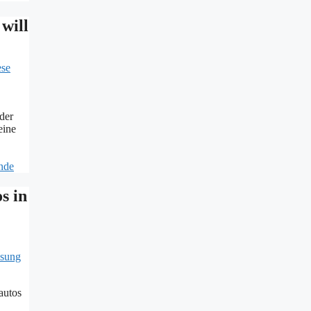
will
der
eine
nde
s in
autos