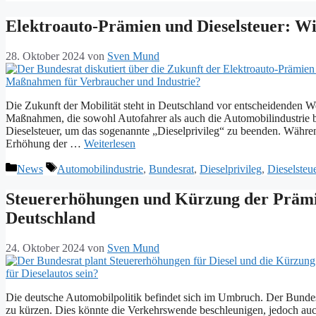
Elektroauto-Prämien und Dieselsteuer: Wie
28. Oktober 2024
von
Sven Mund
Die Zukunft der Mobilität steht in Deutschland vor entscheidenden We
Maßnahmen, die sowohl Autofahrer als auch die Automobilindustrie b
Dieselsteuer, um das sogenannte „Dieselprivileg“ zu beenden. Währe
Erhöhung der …
Weiterlesen
Kategorien
Schlagwörter
News
Automobilindustrie
,
Bundesrat
,
Dieselprivileg
,
Dieselsteu
Steuererhöhungen und Kürzung der Prämie
Deutschland
24. Oktober 2024
von
Sven Mund
Die deutsche Automobilpolitik befindet sich im Umbruch. Der Bundesr
zu kürzen. Dies könnte die Verkehrswende beschleunigen, jedoch auc