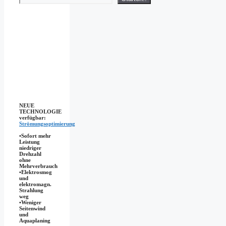
NEUE
TECHNOLOGIE
verfügbar:
Strömungsoptimierung
•Sofort mehr
Leistung
niedriger
Drehzahl
ohne
Mehrverbrauch
•Elektrosmog
und
elektromagn.
Strahlung
weg
•​Weniger
Seitenwind
und
Aquaplaning