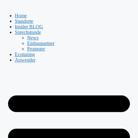
Zum
Inhalt
Home
springen
Standorte
Insider BLOG
Sprechstunde
News
Einbaupartner
Promoter
Ecotuning
Anwender