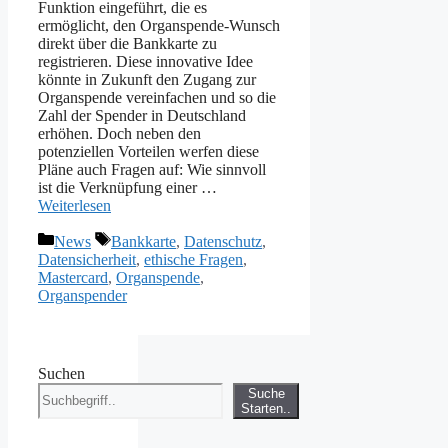
Funktion eingeführt, die es
ermöglicht, den Organspende-Wunsch
direkt über die Bankkarte zu
registrieren. Diese innovative Idee
könnte in Zukunft den Zugang zur
Organspende vereinfachen und so die
Zahl der Spender in Deutschland
erhöhen. Doch neben den
potenziellen Vorteilen werfen diese
Pläne auch Fragen auf: Wie sinnvoll
ist die Verknüpfung einer …
Weiterlesen
Kategorien
Schlagwörter
News
Bankkarte
,
Datenschutz
,
Datensicherheit
,
ethische Fragen
,
Mastercard
,
Organspende
,
Organspender
Suchen
Suche
Starten..