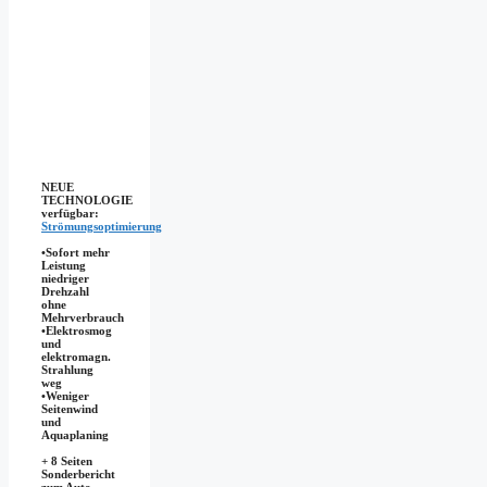
NEUE
TECHNOLOGIE
verfügbar:
Strömungsoptimierung
•Sofort mehr
Leistung
niedriger
Drehzahl
ohne
Mehrverbrauch
•Elektrosmog
und
elektromagn.
Strahlung
weg
•​Weniger
Seitenwind
und
Aquaplaning
+ 8 Seiten
Sonderbericht
zum Auto