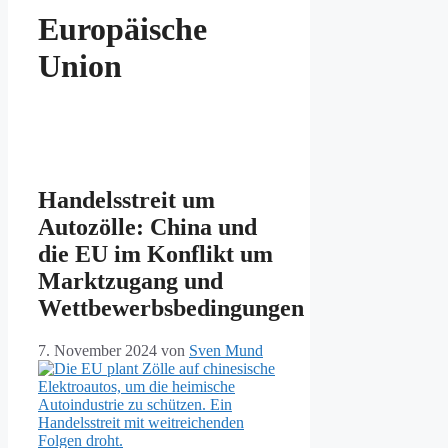
Europäische
Union
Handelsstreit um
Autozölle: China und
die EU im Konflikt um
Marktzugang und
Wettbewerbsbedingungen
7. November 2024
von
Sven Mund