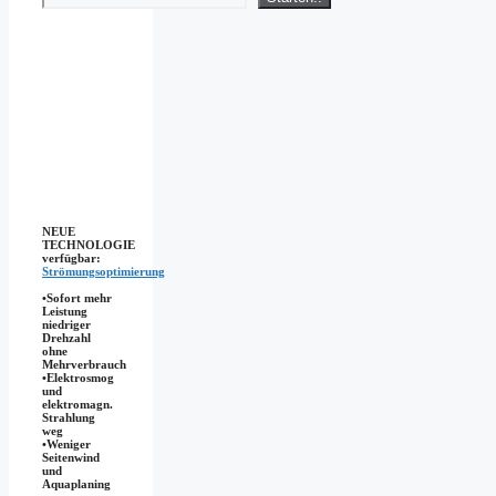
NEUE
TECHNOLOGIE
verfügbar:
Strömungsoptimierung
•Sofort mehr
Leistung
niedriger
Drehzahl
ohne
Mehrverbrauch
•Elektrosmog
und
elektromagn.
Strahlung
weg
•​Weniger
Seitenwind
und
Aquaplaning