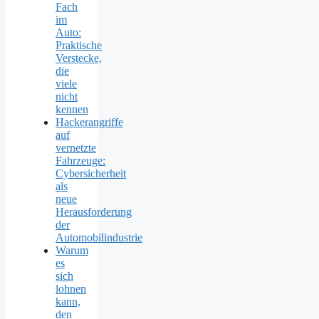
Fach
im
Auto:
Praktische
Verstecke,
die
viele
nicht
kennen
Hackerangriffe
auf
vernetzte
Fahrzeuge:
Cybersicherheit
als
neue
Herausforderung
der
Automobilindustrie
Warum
es
sich
lohnen
kann,
den