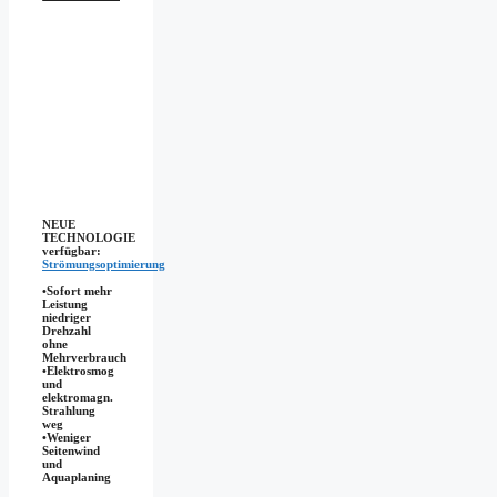
NEUE
TECHNOLOGIE
verfügbar:
Strömungsoptimierung
•Sofort mehr
Leistung
niedriger
Drehzahl
ohne
Mehrverbrauch
•Elektrosmog
und
elektromagn.
Strahlung
weg
•​Weniger
Seitenwind
und
Aquaplaning