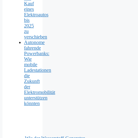
Kauf
eines
Elektroautos
bis
2025
zu
verschieben
Autonome
fahrende
Powerbanks:
Wie
mobile
Ladestationen
die
Zukunft
der
Elektromobilität
unterstützen
könnten