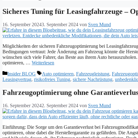
Sicheres Tuning für Leasingfahrzeuge – O
16. September 2024
3. September 2024
von
Sven Mund
Möglichkeiten der sicheren Fahrzeugoptimierung bei Leasingfahrzeuge
Bedingungen vertraut: Jede Änderung am Fahrzeug könnte die Herstel
wünschen sich viele Fahrer, das Beste aus ihrem Auto herauszuholen
optimieren, …
Weiterlesen
Kategorien
Schlagwörter
Insider BLOG
Auto optimieren
,
Fahrzeugleistung
,
Fahrzeugopt
Leasingvertrag
,
risikofreies Tuning
,
sichere Nachrüstung
,
unbedenkli
Fahrzeugoptimierung ohne Garantieverlust
16. September 2024
2. September 2024
von
Sven Mund
Einführung: Die Sorge um den Garantieverlust bei Fahrzeugmodifikat
optimieren, ohne dabei die Herstellergarantie zu gefährden. Die Angst,