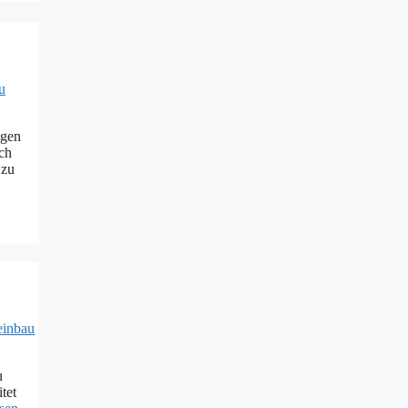
ngen
ch
 zu
u
tet