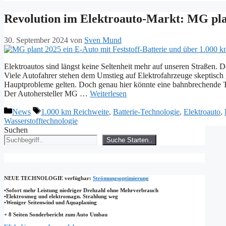
Revolution im Elektroauto-Markt: MG plan
30. September 2024
von
Sven Mund
Elektroautos sind längst keine Seltenheit mehr auf unseren Straßen. 
Viele Autofahrer stehen dem Umstieg auf Elektrofahrzeuge skeptisch 
Hauptprobleme gelten. Doch genau hier könnte eine bahnbrechende Te
Der Autohersteller MG …
Weiterlesen
Kategorien
Schlagwörter
News
1.000 km Reichweite
,
Batterie-Technologie
,
Elektroauto
,
Wasserstofftechnologie
Suchen
Suche Starten..
NEUE TECHNOLOGIE
verfügbar:
Strömungsoptimierung
•Sofort mehr Leistung niedriger Drehzahl ohne Mehrverbrauch
•Elektrosmog und elektromagn. Strahlung weg
•​Weniger Seitenwind und Aquaplaning
+ 8 Seiten Sonderbericht zum Auto Umbau