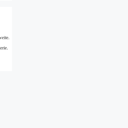
weite.
erie.