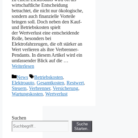
wirtschaftliche Entscheidung
betrachtet, die nicht nur ökologische,
sondern auch finanzielle Vorteile
bringen soll. Doch neben den Kauf-
und Betriebskosten spielt
der Wertverlust eine entscheidende
Rolle, besonders bei
Elektrofahrzeugen, die oft stärker an
Wert verlieren als ihre Verbrenner-
Pendants. In diesem Artikel wird ein
umfassender Blick auf die …
Weiterlesen
Kategorien
Schlagwörter
News
Betriebskosten
,
Elektroauto
,
Gesamtkosten
,
Restwert
,
Steuern
,
Verbrenner
,
Versicherung
,
Wartungskosten
,
Wertverlust
Suchen
Suche
Starten..