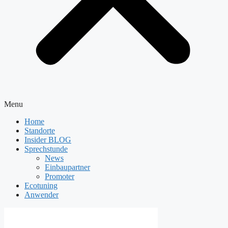
Menu
Home
Standorte
Insider BLOG
Sprechstunde
News
Einbaupartner
Promoter
Ecotuning
Anwender