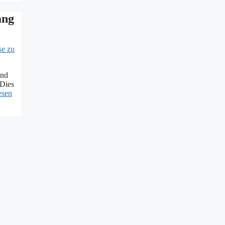
ang
und
 Dies
esen