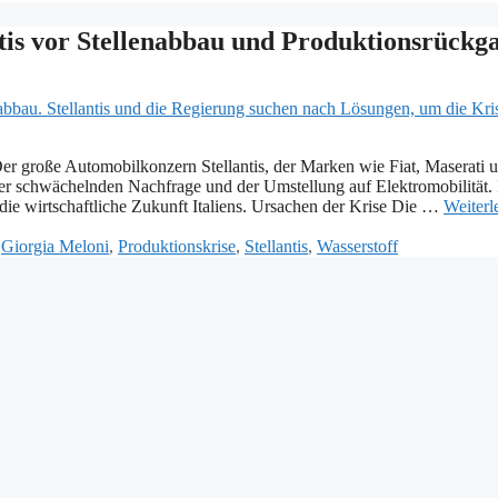
antis vor Stellenabbau und Produktionsrückg
 Der große Automobilkonzern Stellantis, der Marken wie Fiat, Maserati 
der schwächelnden Nachfrage und der Umstellung auf Elektromobilität.
die wirtschaftliche Zukunft Italiens. Ursachen der Krise Die …
Weiterl
,
Giorgia Meloni
,
Produktionskrise
,
Stellantis
,
Wasserstoff