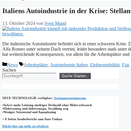
Italiens Autoindustrie in der Krise: Stell
13. Oktober 2024
von
Sven Mund
Die italienische Autoindustrie befindet sich in einer schweren Krise.
Alfa Romeo unter seinem Dach vereint, leidet besonders stark unter 
hat weitreichende Konsequenzen, vor allem für die Arbeitsplätze und 
Kategorien
Schlagwörter
News
Arbeitsplätze
,
Autoindustrie Italien
,
Elektromobilität
,
Fiat
Suchen
Suche Starten..
NEUE TECHNOLOGIE
verfügbar:
Strömungsoptimierung
•Sofort mehr Leistung niedriger Drehzahl ohne Mehrverbrauch
•Elektrosmog und elektromagn. Strahlung weg
•​Weniger Seitenwind und Aquaplaning
+ 8 Seiten Sonderbericht zum Auto Umbau
Klicke hier um mehr zu erfahren