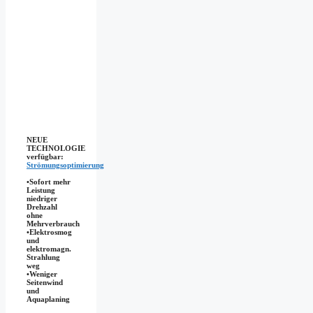
NEUE
TECHNOLOGIE
verfügbar:
Strömungsoptimierung
•Sofort mehr
Leistung
niedriger
Drehzahl
ohne
Mehrverbrauch
•Elektrosmog
und
elektromagn.
Strahlung
weg
•​Weniger
Seitenwind
und
Aquaplaning