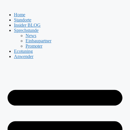
Zum
Inhalt
Home
springen
Standorte
Insider BLOG
Sprechstunde
News
Einbaupartner
Promoter
Ecotuning
Anwender