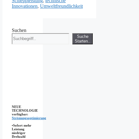
Schleppleistung
,
technische
Innovationen
,
Umweltfreundlichkeit
Suchen
Suche
Starten..
NEUE
TECHNOLOGIE
verfügbar:
Strömungsoptimierung
•Sofort mehr
Leistung
niedriger
Drehzahl