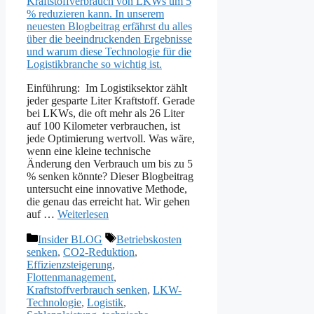
Einführung: Im Logistiksektor zählt
jeder gesparte Liter Kraftstoff. Gerade
bei LKWs, die oft mehr als 26 Liter
auf 100 Kilometer verbrauchen, ist
jede Optimierung wertvoll. Was wäre,
wenn eine kleine technische
Änderung den Verbrauch um bis zu 5
% senken könnte? Dieser Blogbeitrag
untersucht eine innovative Methode,
die genau das erreicht hat. Wir gehen
auf …
Weiterlesen
Kategorien
Schlagwörter
Insider BLOG
Betriebskosten
senken
,
CO2-Reduktion
,
Effizienzsteigerung
,
Flottenmanagement
,
Kraftstoffverbrauch senken
,
LKW-
Technologie
,
Logistik
,