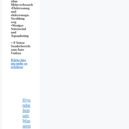
ohne
Mehrverbrauch
•Elektrosmog
und
elektromagn.
Strahlung
weg
•​Weniger
Seitenwind
und
Aquaplaning
+ 8 Seiten
Sonderbericht
zum Auto
Umbau
Klicke hier
um mehr zu
erfahren
Hyu
ndai
Initi
um:
Was
serst