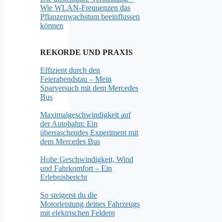
Wie WLAN-Frequenzen das
Pflanzenwachstum beeinflussen
können
REKORDE UND PRAXIS
Effizient durch den
Feierabendstau – Mein
Sparversuch mit dem Mercedes
Bus
Maximalgeschwindigkeit auf
der Autobahn: Ein
überraschendes Experiment mit
dem Mercedes Bus
Hohe Geschwindigkeit, Wind
und Fahrkomfort – Ein
Erlebnisbericht
So steigerst du die
Motorleistung deines Fahrzeugs
mit elektrischen Feldern