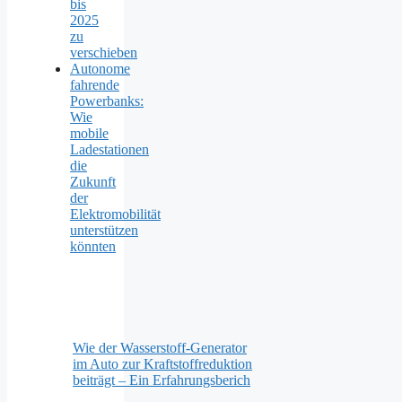
bis
2025
zu
verschieben
Autonome
fahrende
Powerbanks:
Wie
mobile
Ladestationen
die
Zukunft
der
Elektromobilität
unterstützen
könnten
Wie der Wasserstoff-Generator
im Auto zur Kraftstoffreduktion
beiträgt – Ein Erfahrungsberich