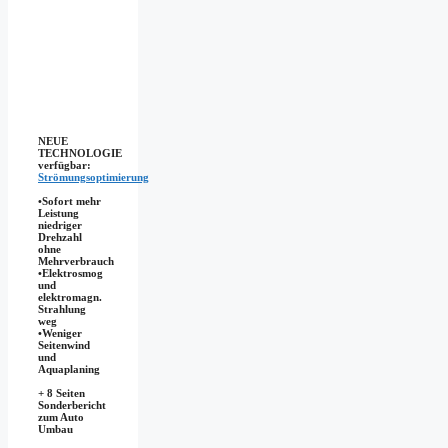
NEUE
TECHNOLOGIE
verfügbar:
Strömungsoptimierung
•Sofort mehr
Leistung
niedriger
Drehzahl
ohne
Mehrverbrauch
•Elektrosmog
und
elektromagn.
Strahlung
weg
•​Weniger
Seitenwind
und
Aquaplaning
+ 8 Seiten
Sonderbericht
zum Auto
Umbau