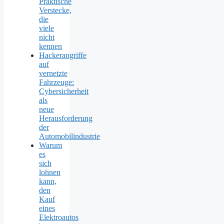
Praktische
Verstecke,
die
viele
nicht
kennen
Hackerangriffe
auf
vernetzte
Fahrzeuge:
Cybersicherheit
als
neue
Herausforderung
der
Automobilindustrie
Warum
es
sich
lohnen
kann,
den
Kauf
eines
Elektroautos