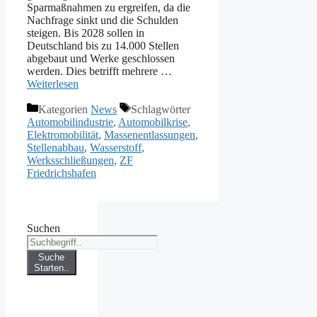
Sparmaßnahmen zu ergreifen, da die
Nachfrage sinkt und die Schulden
steigen. Bis 2028 sollen in
Deutschland bis zu 14.000 Stellen
abgebaut und Werke geschlossen
werden. Dies betrifft mehrere …
Weiterlesen
Kategorien
News
Schlagwörter
Automobilindustrie
,
Automobilkrise
,
Elektromobilität
,
Massenentlassungen
,
Stellenabbau
,
Wasserstoff
,
Werksschließungen
,
ZF
Friedrichshafen
Suchen
Suche
Starten..