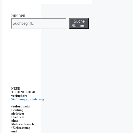
Suchen
Suche
Starten..
NEUE
TECHNOLOGIE
verfügbar:
Strömungsoptimierung
•Sofort mehr
Leistung
niedriger
Drehzahl
ohne
Mehrverbrauch
•Elektrosmog
und