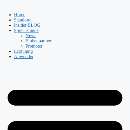
Zum
Inhalt
Home
springen
Standorte
Insider BLOG
Sprechstunde
News
Einbaupartner
Promoter
Ecotuning
Anwender