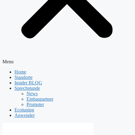
Menu
Home
Standorte
Insider BLOG
Sprechstunde
News
Einbaupartner
Promoter
Ecotuning
Anwender