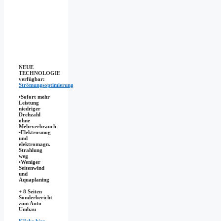
NEUE
TECHNOLOGIE
verfügbar:
Strömungsoptimierung
•Sofort mehr
Leistung
niedriger
Drehzahl
ohne
Mehrverbrauch
•Elektrosmog
und
elektromagn.
Strahlung
weg
•​Weniger
Seitenwind
und
Aquaplaning
+ 8 Seiten
Sonderbericht
zum Auto
Umbau
Klicke hier