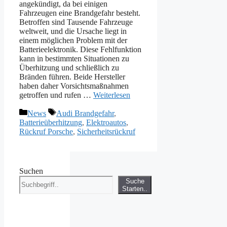
angekündigt, da bei einigen
Fahrzeugen eine Brandgefahr besteht.
Betroffen sind Tausende Fahrzeuge
weltweit, und die Ursache liegt in
einem möglichen Problem mit der
Batterieelektronik. Diese Fehlfunktion
kann in bestimmten Situationen zu
Überhitzung und schließlich zu
Bränden führen. Beide Hersteller
haben daher Vorsichtsmaßnahmen
getroffen und rufen …
Weiterlesen
Kategorien
Schlagwörter
News
Audi Brandgefahr
,
Batterieüberhitzung
,
Elektroautos
,
Rückruf Porsche
,
Sicherheitsrückruf
Suchen
Suche
Starten..