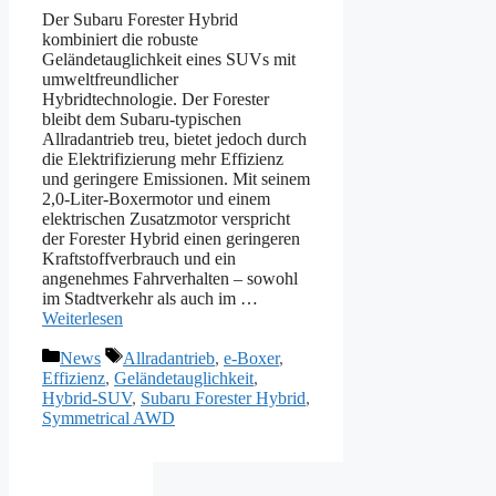
Der Subaru Forester Hybrid
kombiniert die robuste
Geländetauglichkeit eines SUVs mit
umweltfreundlicher
Hybridtechnologie. Der Forester
bleibt dem Subaru-typischen
Allradantrieb treu, bietet jedoch durch
die Elektrifizierung mehr Effizienz
und geringere Emissionen. Mit seinem
2,0-Liter-Boxermotor und einem
elektrischen Zusatzmotor verspricht
der Forester Hybrid einen geringeren
Kraftstoffverbrauch und ein
angenehmes Fahrverhalten – sowohl
im Stadtverkehr als auch im …
Weiterlesen
Kategorien
Schlagwörter
News
Allradantrieb
,
e-Boxer
,
Effizienz
,
Geländetauglichkeit
,
Hybrid-SUV
,
Subaru Forester Hybrid
,
Symmetrical AWD