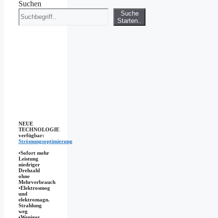
Suchen
Suche
Starten..
NEUE
TECHNOLOGIE
verfügbar:
Strömungsoptimierung
•Sofort mehr
Leistung
niedriger
Drehzahl
ohne
Mehrverbrauch
•Elektrosmog
und
elektromagn.
Strahlung
weg
•​Weniger