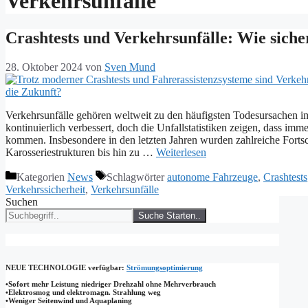
Verkehrsunfälle
Crashtests und Verkehrsunfälle: Wie siche
28. Oktober 2024
von
Sven Mund
Verkehrsunfälle gehören weltweit zu den häufigsten Todesursachen i
kontinuierlich verbessert, doch die Unfallstatistiken zeigen, dass i
kommen. Insbesondere in den letzten Jahren wurden zahlreiche Fortsch
Karosseriestrukturen bis hin zu …
Weiterlesen
Kategorien
News
Schlagwörter
autonome Fahrzeuge
,
Crashtests
Verkehrssicherheit
,
Verkehrsunfälle
Suchen
Suche Starten..
NEUE TECHNOLOGIE
verfügbar:
Strömungsoptimierung
•Sofort mehr Leistung niedriger Drehzahl ohne Mehrverbrauch
•Elektrosmog und elektromagn. Strahlung weg
•​Weniger Seitenwind und Aquaplaning