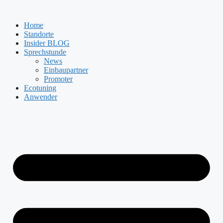
Zum
Inhalt
Home
springen
Standorte
Insider BLOG
Sprechstunde
News
Einbaupartner
Promoter
Ecotuning
Anwender