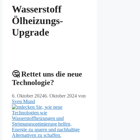
Wasserstoff
Ölheizungs-
Upgrade
🤔 Rettet uns die neue
Technologie?
6. Oktober 2024
6. Oktober 2024
von
Sven Mund