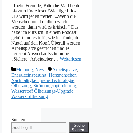
Liebe Freunde, Bitte die Mail heute
bis zum Ende lesen!Wichtige Infos!
„Es wird jeden treffen“.„Wenn die
Menschen nicht endlich wach
werden, dann wird es kritisch.“ Das
habe ich kürzlich in einem Podcast
gehört und es trifft, wie ich finde, den
Nagel auf den Kopf. Überall werden
Arbeitsplätze gestrichen und es
herrscht Ausverkaufsstimmung.
„Sichere“ Arbeitgeber …
Weiterlesen
Kategorien
Schlagwörter
Meinung
,
News
Arbeitsplätze
,
Energieeinsparung
,
Herzmenschen
,
Nachhaltigkeit
,
neue Technologie
,
Ölheizung
,
Strömungsoptimierung
,
Wasserstoff Ölheizungs-Upgrade
,
Wasserstoffheizung
Suchen
Suche
Starten..