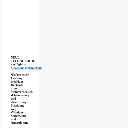
NEUE
TECHNOLOGIE
verfügbar:
Strömungsoptimierung
•Sofort mehr
Leistung
niedriger
Drehzahl
ohne
Mehrverbrauch
•Elektrosmog
und
elektromagn.
Strahlung
weg
•​Weniger
Seitenwind
und
Aquaplaning