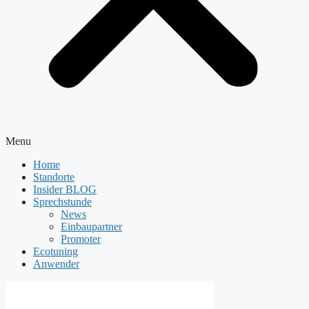
Menu
Home
Standorte
Insider BLOG
Sprechstunde
News
Einbaupartner
Promoter
Ecotuning
Anwender