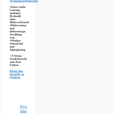
Strömungsoptimierung
•Sofort mehr
Leistung
niedriger
Drehzahl
ohne
Mehrverbrauch
•Elektrosmog
und
elektromagn.
Strahlung
weg
•​Weniger
Seitenwind
und
Aquaplaning
+ 8 Seiten
Sonderbericht
zum Auto
Umbau
Klicke hier
um mehr zu
erfahren
Hyu
ndai