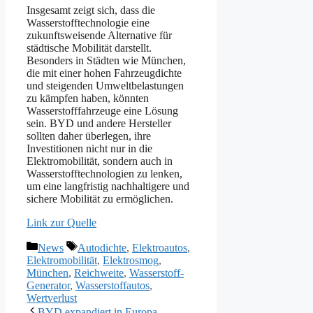
Insgesamt zeigt sich, dass die
Wasserstofftechnologie eine
zukunftsweisende Alternative für
städtische Mobilität darstellt.
Besonders in Städten wie München,
die mit einer hohen Fahrzeugdichte
und steigenden Umweltbelastungen
zu kämpfen haben, könnten
Wasserstofffahrzeuge eine Lösung
sein. BYD und andere Hersteller
sollten daher überlegen, ihre
Investitionen nicht nur in die
Elektromobilität, sondern auch in
Wasserstofftechnologien zu lenken,
um eine langfristig nachhaltigere und
sichere Mobilität zu ermöglichen.
Link zur Quelle
Kategorien
Schlagwörter
News
Autodichte
,
Elektroautos
,
Elektromobilität
,
Elektrosmog
,
München
,
Reichweite
,
Wasserstoff-
Generator
,
Wasserstoffautos
,
Wertverlust
BYD expandiert in Europa –