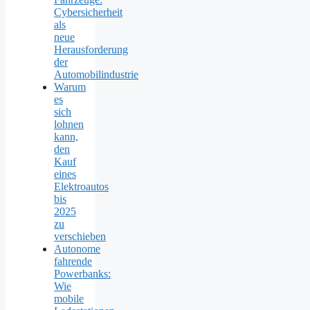
Cybersicherheit
als
neue
Herausforderung
der
Automobilindustrie
Warum
es
sich
lohnen
kann,
den
Kauf
eines
Elektroautos
bis
2025
zu
verschieben
Autonome
fahrende
Powerbanks:
Wie
mobile