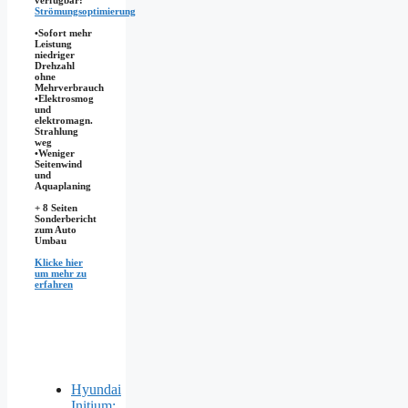
verfügbar:
Strömungsoptimierung
•Sofort mehr
Leistung
niedriger
Drehzahl
ohne
Mehrverbrauch
•Elektrosmog
und
elektromagn.
Strahlung
weg
•​Weniger
Seitenwind
und
Aquaplaning
+ 8 Seiten
Sonderbericht
zum Auto
Umbau
Klicke hier
um mehr zu
erfahren
Hyundai
Initium: