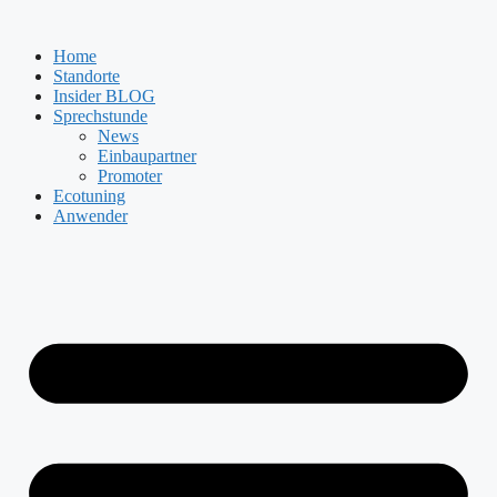
Zum
Inhalt
Home
springen
Standorte
Insider BLOG
Sprechstunde
News
Einbaupartner
Promoter
Ecotuning
Anwender