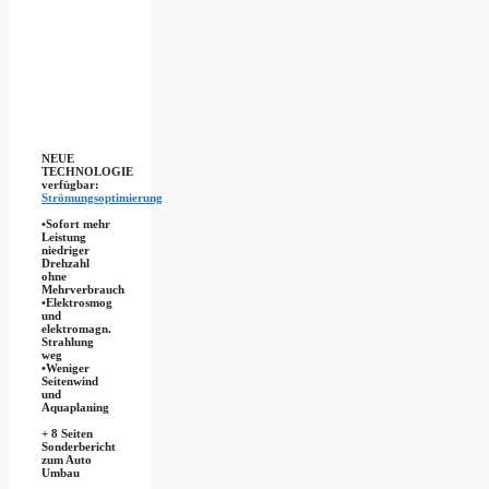
NEUE
TECHNOLOGIE
verfügbar:
Strömungsoptimierung
•Sofort mehr
Leistung
niedriger
Drehzahl
ohne
Mehrverbrauch
•Elektrosmog
und
elektromagn.
Strahlung
weg
•​Weniger
Seitenwind
und
Aquaplaning
+ 8 Seiten
Sonderbericht
zum Auto
Umbau