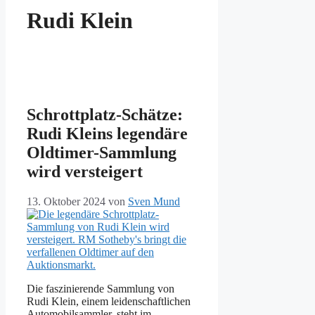
Rudi Klein
Schrottplatz-Schätze:
Rudi Kleins legendäre
Oldtimer-Sammlung
wird versteigert
13. Oktober 2024
von
Sven Mund
Die faszinierende Sammlung von
Rudi Klein, einem leidenschaftlichen
Automobilsammler, steht im