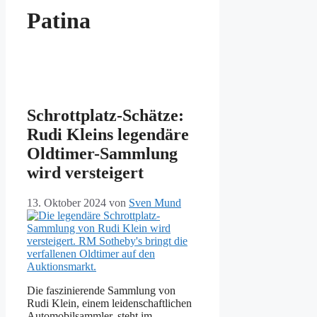
Patina
Schrottplatz-Schätze:
Rudi Kleins legendäre
Oldtimer-Sammlung
wird versteigert
13. Oktober 2024
von
Sven Mund
Die faszinierende Sammlung von
Rudi Klein, einem leidenschaftlichen
Automobilsammler, steht im