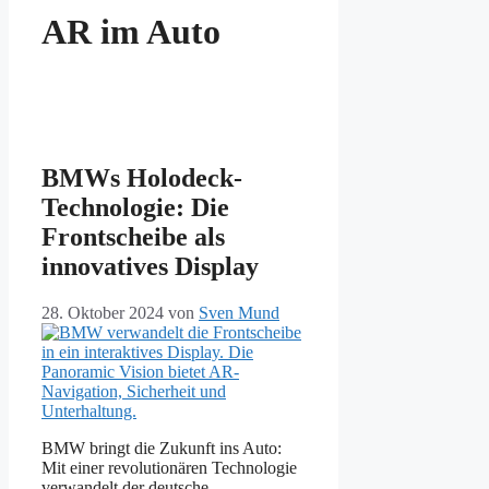
AR im Auto
BMWs Holodeck-
Technologie: Die
Frontscheibe als
innovatives Display
28. Oktober 2024
von
Sven Mund
BMW bringt die Zukunft ins Auto:
Mit einer revolutionären Technologie
verwandelt der deutsche