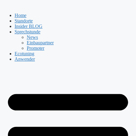
Zum
Inhalt
Home
springen
Standorte
Insider BLOG
Sprechstunde
News
Einbaupartner
Promoter
Ecotuning
Anwender