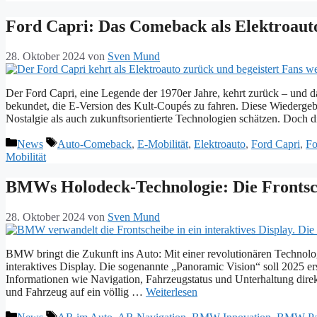
Ford Capri: Das Comeback als Elektroauto
28. Oktober 2024
von
Sven Mund
Der Ford Capri, eine Legende der 1970er Jahre, kehrt zurück – und da
bekundet, die E-Version des Kult-Coupés zu fahren. Diese Wiedergebur
Nostalgie als auch zukunftsorientierte Technologien schätzen. Doch
Kategorien
Schlagwörter
News
Auto-Comeback
,
E-Mobilität
,
Elektroauto
,
Ford Capri
,
Fo
Mobilität
BMWs Holodeck-Technologie: Die Frontsche
28. Oktober 2024
von
Sven Mund
BMW bringt die Zukunft ins Auto: Mit einer revolutionären Technolog
interaktives Display. Die sogenannte „Panoramic Vision“ soll 2025 
Informationen wie Navigation, Fahrzeugstatus und Unterhaltung direkt
und Fahrzeug auf ein völlig …
Weiterlesen
Kategorien
Schlagwörter