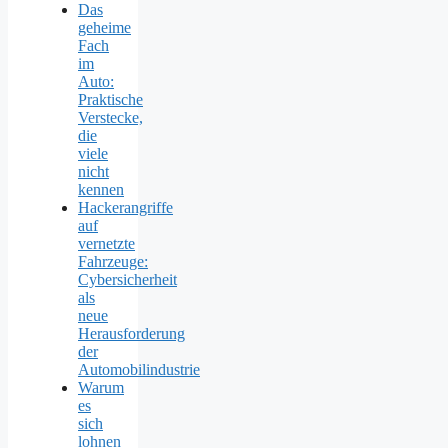
Das
geheime
Fach
im
Auto:
Praktische
Verstecke,
die
viele
nicht
kennen
Hackerangriffe
auf
vernetzte
Fahrzeuge:
Cybersicherheit
als
neue
Herausforderung
der
Automobilindustrie
Warum
es
sich
lohnen