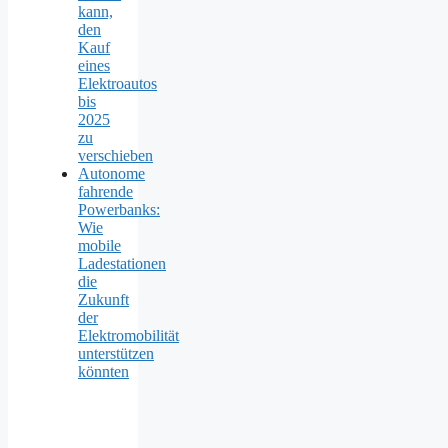
kann,
den
Kauf
eines
Elektroautos
bis
2025
zu
verschieben
Autonome
fahrende
Powerbanks:
Wie
mobile
Ladestationen
die
Zukunft
der
Elektromobilität
unterstützen
könnten