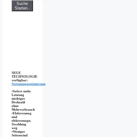
Suche
Starten..
NEUE
TECHNOLOGIE
verfügbar:
Strömungsoptimierung
•Sofort mehr
Leistung
niedriger
Drehzahl
ohne
Mehrverbrauch
•Elektrosmog
und
elektromagn.
Strahlung
weg
•​Weniger
Seitenwind