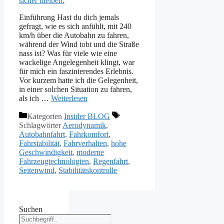
Einführung Hast du dich jemals
gefragt, wie es sich anfühlt, mit 240
km/h über die Autobahn zu fahren,
während der Wind tobt und die Straße
nass ist? Was für viele wie eine
wackelige Angelegenheit klingt, war
für mich ein faszinierendes Erlebnis.
Vor kurzem hatte ich die Gelegenheit,
in einer solchen Situation zu fahren,
als ich …
Weiterlesen
Kategorien
Insider BLOG
Schlagwörter
Aerodynamik
,
Autobahnfahrt
,
Fahrkomfort
,
Fahrstabilität
,
Fahrverhalten
,
hohe
Geschwindigkeit
,
moderne
Fahrzeugtechnologien
,
Regenfahrt
,
Seitenwind
,
Stabilitätskontrolle
Suchen