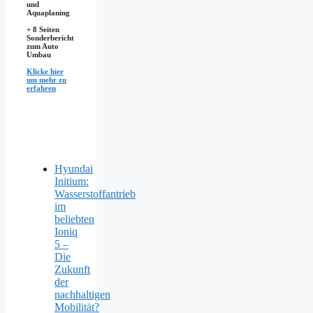
und
Aquaplaning
+ 8 Seiten
Sonderbericht
zum Auto
Umbau
Klicke hier
um mehr zu
erfahren
Hyundai
Initium:
Wasserstoffantrieb
im
beliebten
Ioniq
5 –
Die
Zukunft
der
nachhaltigen
Mobilität?