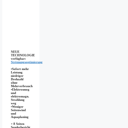
NEUE
TECHNOLOGIE
verfügbar:
Strömungsoptimierung
•Sofort mehr
Leistung
niedriger
Drehzahl
ohne
Mehrverbrauch
•Elektrosmog
und
elektromagn.
Strahlung
weg
•​Weniger
Seitenwind
und
Aquaplaning
+ 8 Seiten
Sonderbericht