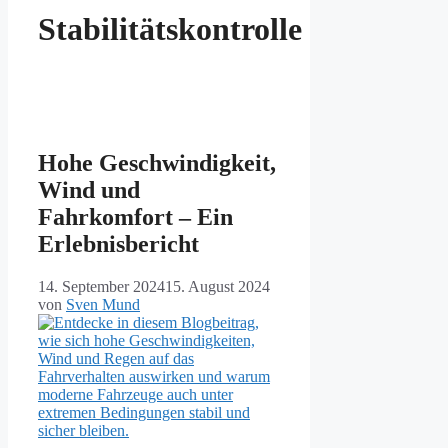
Stabilitätskontrolle
Hohe Geschwindigkeit,
Wind und
Fahrkomfort – Ein
Erlebnisbericht
14. September 2024
15. August 2024
von
Sven Mund