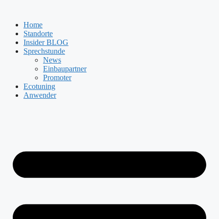
Zum
Inhalt
Home
springen
Standorte
Insider BLOG
Sprechstunde
News
Einbaupartner
Promoter
Ecotuning
Anwender