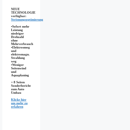
NEUE
TECHNOLOGIE
verfügbar:
Strömungsoptimierung
•Sofort mehr
Leistung
niedriger
Drehzahl
ohne
Mehrverbrauch
•Elektrosmog
und
elektromagn.
Strahlung
weg
•​Weniger
Seitenwind
und
Aquaplaning
+ 8 Seiten
Sonderbericht
zum Auto
Umbau
Klicke hier
um mehr zu
erfahren