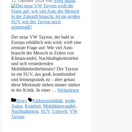
12. Oktober 2024
von
Sven Mund
Der neue VW Tayron, der bald in
Europa erhältlich sein wird, wirft eine
zentrale Frage auf: Wie viel Auto
braucht der Mensch in Zeiten von
Klimawandel, Nachhaltigkeitszielen
und sich verändernden
Mobilitätsbedürfnissen? Der Tayron
ist ein SUV, das groß, komfortabel
und leistungsstark ist – aber genau
diese Merkmale stehen immer stärker
in der Kritik. In einer …
Weiterlesen
Kategorien
Schlagwörter
News
Elektromobilität
,
große
Autos
,
Komfort
,
Mobilitätswandel
,
Nachhaltigkeit
,
SUV
,
Umwelt
,
VW
Tayron