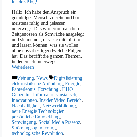
Hallo, Ich habe den Anspruch ein
geduldiger Mensch zu sein und bin
meistens ruhig und gelassen
unterwegs. Das wird von manchen
Zeitgenossen als Schwäche ausgelegt
und sie meinen, dass sie mit mir tun
und lassen können, was sie wollen –
ohne dass dies irgendwelche Folgen
hat. Das betrifft die ganzen Themen,
in denen ich unterwegs …
Weiterlesen
Kategorien
Schlagwörter
Meinung
,
News
Digitalisierung
,
elektrostatische Aufladung
,
Energie
,
Fahrerlebnis
,
Forschung.
,
HHO-
Generator
,
Informationsaustausch
,
Innovationen
,
Insider Video Bereich
,
Nachhaltigkeit
,
Netzwerkbildung
,
neue Energie Technologien
,
persönliche Entwicklung
,
Schwingung
,
Social Media Präsenz
,
Strömungsoptimierung
,
technologische Revolution
,