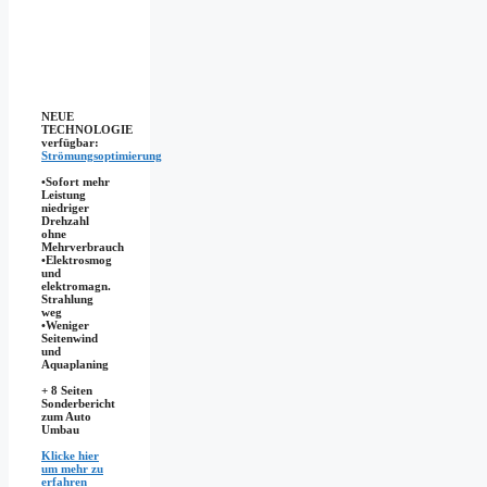
NEUE
TECHNOLOGIE
verfügbar:
Strömungsoptimierung
•Sofort mehr
Leistung
niedriger
Drehzahl
ohne
Mehrverbrauch
•Elektrosmog
und
elektromagn.
Strahlung
weg
•​Weniger
Seitenwind
und
Aquaplaning
+ 8 Seiten
Sonderbericht
zum Auto
Umbau
Klicke hier
um mehr zu
erfahren