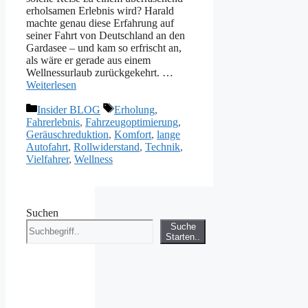
erholsamen Erlebnis wird? Harald
machte genau diese Erfahrung auf
seiner Fahrt von Deutschland an den
Gardasee – und kam so erfrischt an,
als wäre er gerade aus einem
Wellnessurlaub zurückgekehrt. …
Weiterlesen
Kategorien
Schlagwörter
Insider BLOG
Erholung
,
Fahrerlebnis
,
Fahrzeugoptimierung
,
Geräuschreduktion
,
Komfort
,
lange
Autofahrt
,
Rollwiderstand
,
Technik
,
Vielfahrer
,
Wellness
Suchen
Suche
Starten..