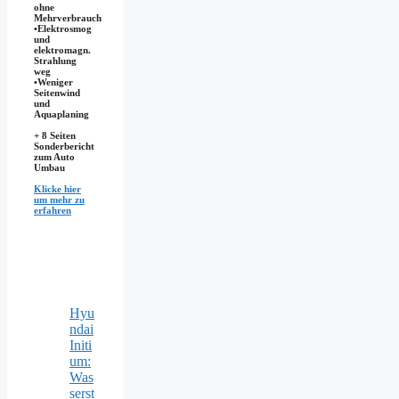
ohne
Mehrverbrauch
•Elektrosmog
und
elektromagn.
Strahlung
weg
•​Weniger
Seitenwind
und
Aquaplaning
+ 8 Seiten
Sonderbericht
zum Auto
Umbau
Klicke hier
um mehr zu
erfahren
Hyu
ndai
Initi
um:
Was
serst