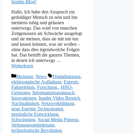
Hallo, Ich habe den Anspruch ein
geduldiger Mensch zu sein und bin
meistens ruhig und gelassen
unterwegs. Das wird von manchen
Zeitgenossen als Schwäche ausgelegt
und sie meinen, dass sie mit mir tun
und lassen können, was sie wollen –
ohne dass dies irgendwelche Folgen
hat. Das betrifft die ganzen Themen,
in denen ich unterwegs …
Weiterlesen
Kategorien
Schlagwörter
Meinung
,
News
Digitalisierung
,
elektrostatische Aufladung
,
Energie
,
Fahrerlebnis
,
Forschung.
,
HHO-
Generator
,
Informationsaustausch
,
Innovationen
,
Insider Video Bereich
,
Nachhaltigkeit
,
Netzwerkbildung
,
neue Energie Technologien
,
persönliche Entwicklung
,
Schwingung
,
Social Media Präsenz
,
Strömungsoptimierung
,
technologische Revolution
,