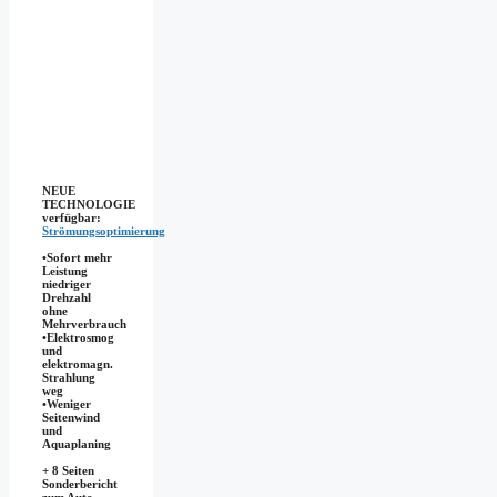
NEUE
TECHNOLOGIE
verfügbar:
Strömungsoptimierung
•Sofort mehr
Leistung
niedriger
Drehzahl
ohne
Mehrverbrauch
•Elektrosmog
und
elektromagn.
Strahlung
weg
•​Weniger
Seitenwind
und
Aquaplaning
+ 8 Seiten
Sonderbericht
zum Auto