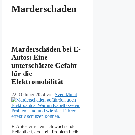
Marderschaden
Marderschäden bei E-
Autos: Eine
unterschätzte Gefahr
für die
Elektromobilität
22. Oktober 2024
von
Sven Mund
E-Autos erfreuen sich wachsender
Beliebtheit, doch ein Problem bleibt