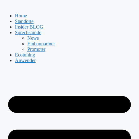
Zum
Inhalt
Home
springen
Standorte
Insider BLOG
Sprechstunde
News
Einbaupartner
Promoter
Ecotuning
Anwender