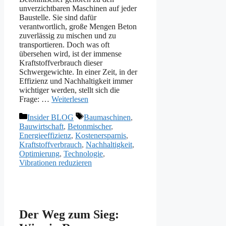
unverzichtbaren Maschinen auf jeder
Baustelle. Sie sind dafür
verantwortlich, große Mengen Beton
zuverlässig zu mischen und zu
transportieren. Doch was oft
übersehen wird, ist der immense
Kraftstoffverbrauch dieser
Schwergewichte. In einer Zeit, in der
Effizienz und Nachhaltigkeit immer
wichtiger werden, stellt sich die
Frage: …
Weiterlesen
Kategorien
Schlagwörter
Insider BLOG
Baumaschinen
,
Bauwirtschaft
,
Betonmischer
,
Energieeffizienz
,
Kostenersparnis
,
Kraftstoffverbrauch
,
Nachhaltigkeit
,
Optimierung
,
Technologie
,
Vibrationen reduzieren
Der Weg zum Sieg: