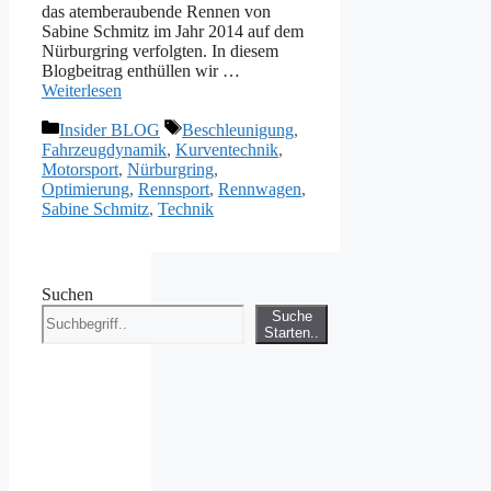
das atemberaubende Rennen von
Sabine Schmitz im Jahr 2014 auf dem
Nürburgring verfolgten. In diesem
Blogbeitrag enthüllen wir …
Weiterlesen
Kategorien
Schlagwörter
Insider BLOG
Beschleunigung
,
Fahrzeugdynamik
,
Kurventechnik
,
Motorsport
,
Nürburgring
,
Optimierung
,
Rennsport
,
Rennwagen
,
Sabine Schmitz
,
Technik
Suchen
Suche
Starten..