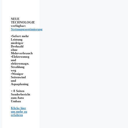
NEUE
TECHNOLOGIE
verfügbar:
Strömungsoptimierung
•Sofort mehr
Leistung
niedriger
Drehzahl
ohne
Mehrverbrauch
•Elektrosmog
und
elektromagn.
Strahlung
weg
•​Weniger
Seitenwind
und
Aquaplaning
+ 8 Seiten
Sonderbericht
zum Auto
Umbau
Klicke hier
um mehr zu
erfahren