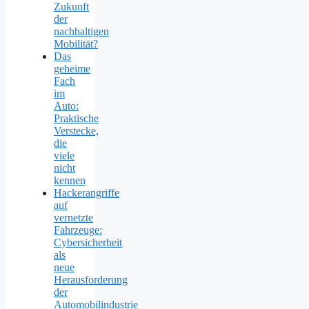
Zukunft
der
nachhaltigen
Mobilität?
Das
geheime
Fach
im
Auto:
Praktische
Verstecke,
die
viele
nicht
kennen
Hackerangriffe
auf
vernetzte
Fahrzeuge:
Cybersicherheit
als
neue
Herausforderung
der
Automobilindustrie