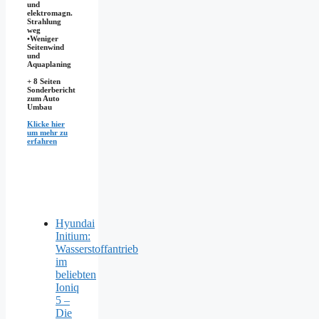
und
elektromagn.
Strahlung
weg
•​Weniger
Seitenwind
und
Aquaplaning
+ 8 Seiten
Sonderbericht
zum Auto
Umbau
Klicke hier
um mehr zu
erfahren
Hyundai
Initium:
Wasserstoffantrieb
im
beliebten
Ioniq
5 –
Die