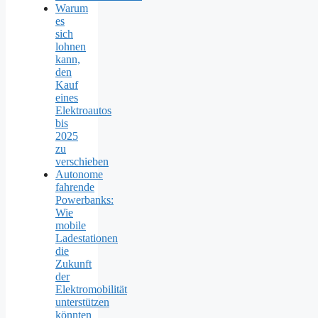
Warum
es
sich
lohnen
kann,
den
Kauf
eines
Elektroautos
bis
2025
zu
verschieben
Autonome
fahrende
Powerbanks:
Wie
mobile
Ladestationen
die
Zukunft
der
Elektromobilität
unterstützen
könnten