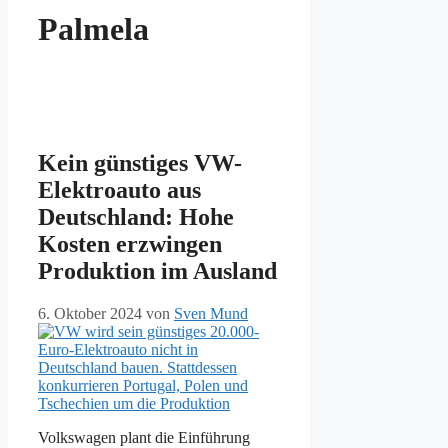
Palmela
Kein günstiges VW-
Elektroauto aus
Deutschland: Hohe
Kosten erzwingen
Produktion im Ausland
6. Oktober 2024
von
Sven Mund
Volkswagen plant die Einführung