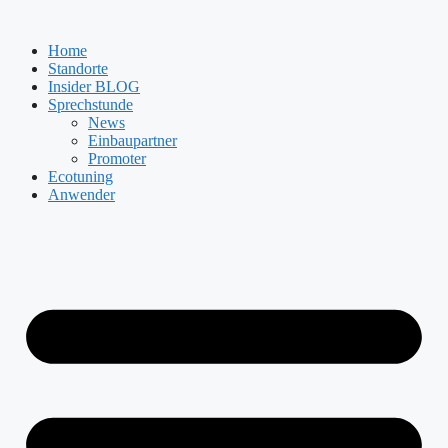
Zum
Inhalt
Home
springen
Standorte
Insider BLOG
Sprechstunde
News
Einbaupartner
Promoter
Ecotuning
Anwender