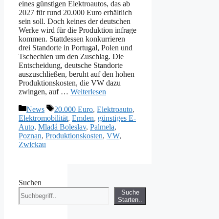
eines günstigen Elektroautos, das ab
2027 für rund 20.000 Euro erhältlich
sein soll. Doch keines der deutschen
Werke wird für die Produktion infrage
kommen. Stattdessen konkurrieren
drei Standorte in Portugal, Polen und
Tschechien um den Zuschlag. Die
Entscheidung, deutsche Standorte
auszuschließen, beruht auf den hohen
Produktionskosten, die VW dazu
zwingen, auf …
Weiterlesen
Kategorien
Schlagwörter
News
20.000 Euro
,
Elektroauto
,
Elektromobilität
,
Emden
,
günstiges E-
Auto
,
Mladá Boleslav
,
Palmela
,
Poznan
,
Produktionskosten
,
VW
,
Zwickau
Suchen
Suche
Starten..