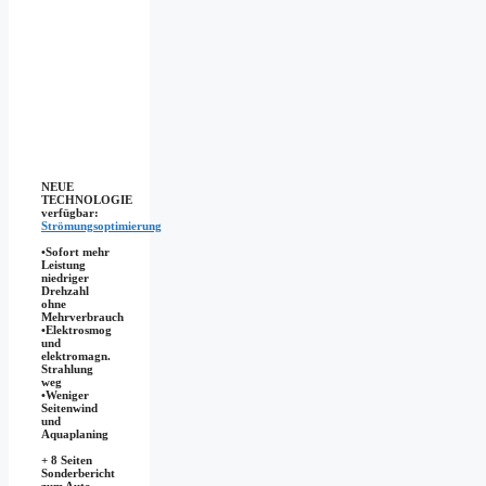
NEUE
TECHNOLOGIE
verfügbar:
Strömungsoptimierung
•Sofort mehr
Leistung
niedriger
Drehzahl
ohne
Mehrverbrauch
•Elektrosmog
und
elektromagn.
Strahlung
weg
•​Weniger
Seitenwind
und
Aquaplaning
+ 8 Seiten
Sonderbericht
zum Auto