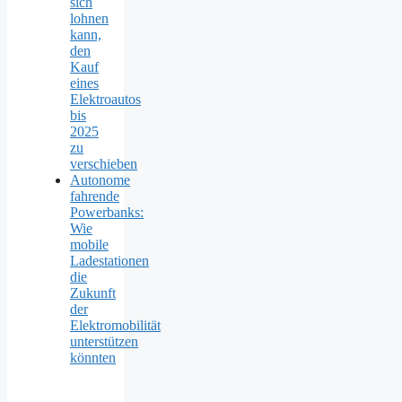
sich
lohnen
kann,
den
Kauf
eines
Elektroautos
bis
2025
zu
verschieben
Autonome
fahrende
Powerbanks:
Wie
mobile
Ladestationen
die
Zukunft
der
Elektromobilität
unterstützen
könnten