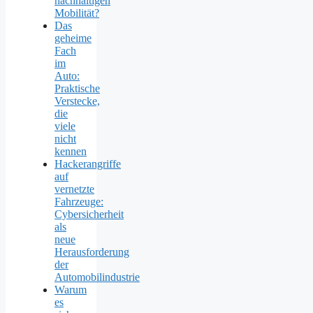
nachhaltigen
Mobilität?
Das
geheime
Fach
im
Auto:
Praktische
Verstecke,
die
viele
nicht
kennen
Hackerangriffe
auf
vernetzte
Fahrzeuge:
Cybersicherheit
als
neue
Herausforderung
der
Automobilindustrie
Warum
es