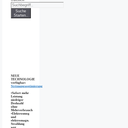
Suche
Starten..
NEUE
TECHNOLOGIE
verfügbar:
Strömungsoptimierung
•Sofort mehr
Leistung
niedriger
Drehzahl
ohne
Mehrverbrauch
•Elektrosmog
und
elektromagn.
Strahlung
weg