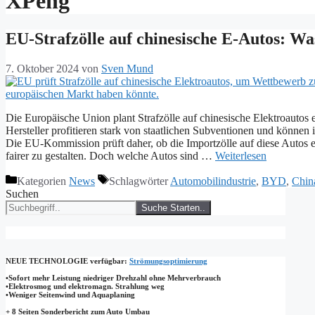
XPeng
EU-Strafzölle auf chinesische E-Autos: 
7. Oktober 2024
von
Sven Mund
Die Europäische Union plant Strafzölle auf chinesische Elektroautos 
Hersteller profitieren stark von staatlichen Subventionen und können
Die EU-Kommission prüft daher, ob die Importzölle auf diese Autos 
fairer zu gestalten. Doch welche Autos sind …
Weiterlesen
Kategorien
News
Schlagwörter
Automobilindustrie
,
BYD
,
Chin
Suchen
Suche Starten..
NEUE TECHNOLOGIE
verfügbar:
Strömungsoptimierung
•Sofort mehr Leistung niedriger Drehzahl ohne Mehrverbrauch
•Elektrosmog und elektromagn. Strahlung weg
•​Weniger Seitenwind und Aquaplaning
+ 8 Seiten Sonderbericht zum Auto Umbau