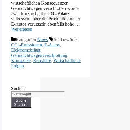
wirtschaftlichen Konsequenzen.
Gebrauchtwagen verschrotten würde
zwar kurzfristig die CO₂-Bilanz
verbessern, aber die Produktion neuer
E-Autos verursacht ebenfalls hohe …
Weiterlesen
Kategorien
News
Schlagwörter
CO₂-Emissionen
,
E-Autos
,
Elektromobilität
,
Gebrauchtwagenverschrottung
,
Klimaziele
,
Rohstoffe
,
Wirtschaftliche
Folgen
Suchen
Suche
Starten..