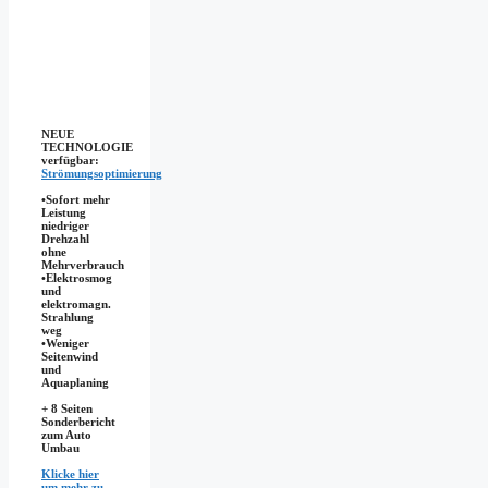
NEUE
TECHNOLOGIE
verfügbar:
Strömungsoptimierung
•Sofort mehr
Leistung
niedriger
Drehzahl
ohne
Mehrverbrauch
•Elektrosmog
und
elektromagn.
Strahlung
weg
•​Weniger
Seitenwind
und
Aquaplaning
+ 8 Seiten
Sonderbericht
zum Auto
Umbau
Klicke hier
um mehr zu