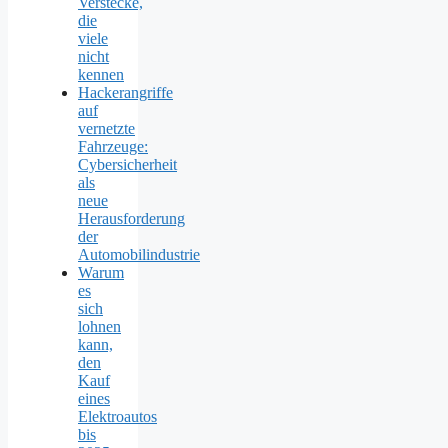
Verstecke,
die
viele
nicht
kennen
Hackerangriffe
auf
vernetzte
Fahrzeuge:
Cybersicherheit
als
neue
Herausforderung
der
Automobilindustrie
Warum
es
sich
lohnen
kann,
den
Kauf
eines
Elektroautos
bis