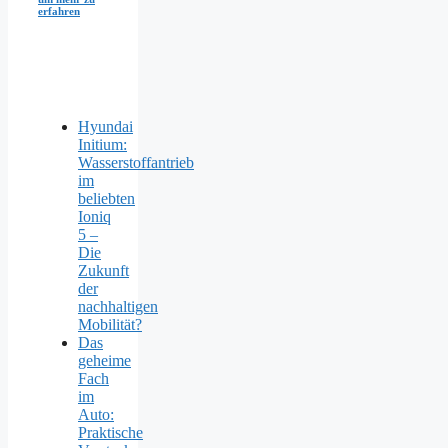
erfahren
Hyundai
Initium:
Wasserstoffantrieb
im
beliebten
Ioniq
5 –
Die
Zukunft
der
nachhaltigen
Mobilität?
Das
geheime
Fach
im
Auto:
Praktische