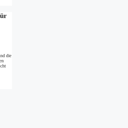
für
und die
en
cht