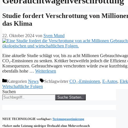
Gebrauchtwagenverschrottung
Studie fordert Verschrottung von Millione
das Klima
22. Oktober 2024
von
Sven Mund
Eine aktuelle Studie schlägt vor, bis zu acht Millionen Gebrauchtwa
CO₂-Emissionen zu senken. Kritiker bezweifeln jedoch die Effizien
Konsequenzen. Gebrauchtwagen verschrotten würde zwar kurzfristig 
ebenfalls hohe …
Weiterlesen
Kategorien
News
Schlagwörter
CO₂-Emissionen
,
E-Autos
,
Elek
Wirtschaftliche Folgen
Suchen
Suche Starten..
NEUE TECHNOLOGIE
verfügbar:
Strömungsoptimierung
•Sofort mehr Leistung niedriger Drehzahl ohne Mehrverbrauch